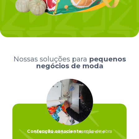
Nossas soluções para
pequenos
negócios de moda
Confecção consciente:
mão-de-obra sustentável, justa e transparente